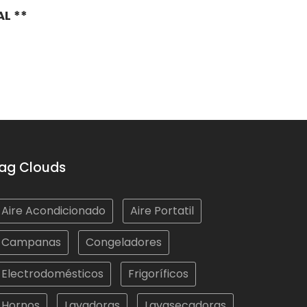
L **
ag Clouds
Aire Acondicionado
Aire Portatil
Campanas
Congeladores
Electrodomésticos
Frigoríficos
Hornos
Lavadoras
Lavasecadoras