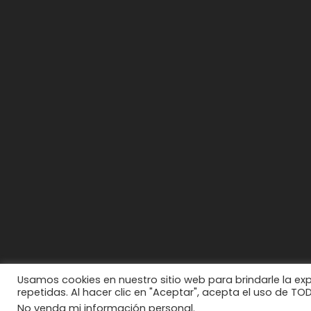
Usamos cookies en nuestro sitio web para brindarle la ex
repetidas. Al hacer clic en "Aceptar", acepta el uso de TO
No venda mi información personal
.