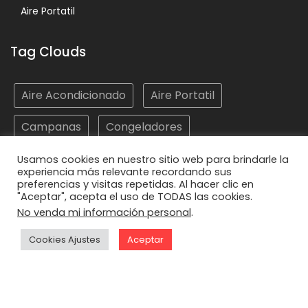
Aire Portatil
Tag Clouds
Aire Acondicionado
Aire Portatil
Campanas
Congeladores
Electrodomésticos
Frigoríficos
Hornos
Usamos cookies en nuestro sitio web para brindarle la
experiencia más relevante recordando sus
preferencias y visitas repetidas. Al hacer clic en
Lavadoras
Lavasecadoras
Lavavajillas
"Aceptar", acepta el uso de TODAS las cookies.
No venda mi información personal
.
Microondas
Placas
Vitrocerámicas
Cookies Ajustes
Aceptar
© Copyright Personalizado
Construction Field por
Acme Themes