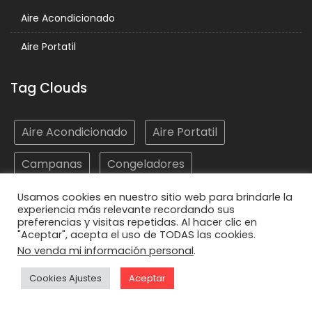
Aire Acondicionado
Aire Portatil
Tag Clouds
Aire Acondicionado
Aire Portatil
Campanas
Congeladores
Electrodomésticos
Frigoríficos
Hornos
Usamos cookies en nuestro sitio web para brindarle la
experiencia más relevante recordando sus
preferencias y visitas repetidas. Al hacer clic en
Lavadoras
Lavasecadoras
Lavavajillas
"Aceptar", acepta el uso de TODAS las cookies.
No venda mi información personal
.
Microondas
Placas
Vitrocerámicas
Cookies Ajustes
Aceptar