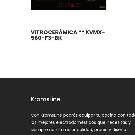
VITROCERÁMICA ** KVMX-
580-F3-BK
KromsLine
Con KromsLine podrás equipar tu cocina con tod
los mejores electrodomésticos que necesitas y
siempre con la mejor calidad, precio y diseño.