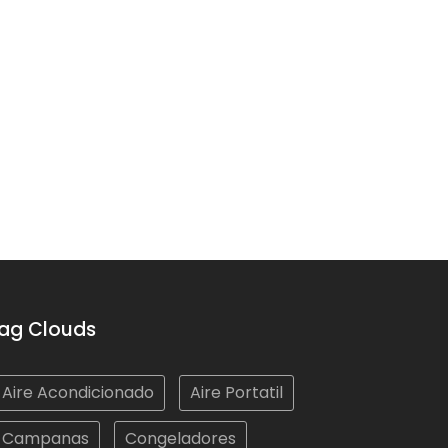
ag Clouds
Aire Acondicionado
Aire Portatil
Campanas
Congeladores