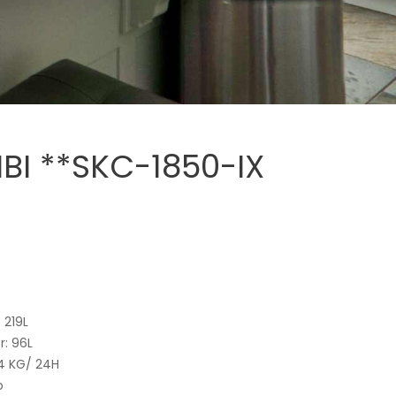
I **SKC-1850-IX
 219L
: 96L
4 KG/ 24H
o