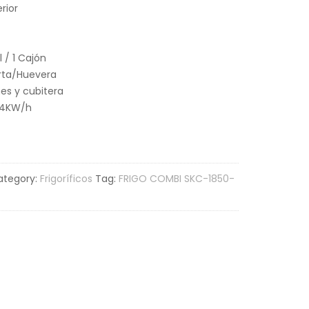
rior
l / 1 Cajón
rta/Huevera
nes y cubitera
34KW/h
ategory:
Frigoríficos
Tag:
FRIGO COMBI SKC-1850-