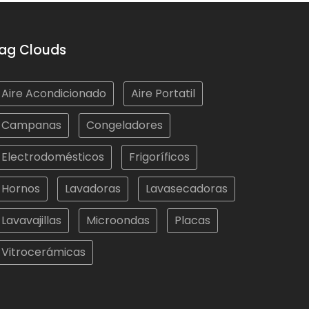
ag Clouds
Aire Acondicionado
Aire Portatil
Campanas
Congeladores
Electrodomésticos
Frigoríficos
Hornos
Lavadoras
Lavasecadoras
Lavavajillas
Microondas
Placas
Vitrocerámicas