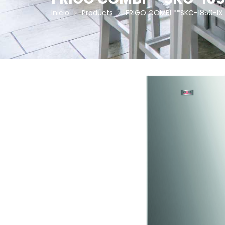
Inicio
Products
FRIGO COMBI **SKC-1850-IX