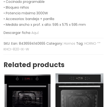
• Cocinado programable
• Bloqueo niños
• Potencia máxima 3000W
• Accesorios: bandeja + parrilla
• Medida ancho x prof. x alto: 595 x 575 x 595 mm
Descargar ficha
Aquí
SKU:
Ean: 8436594140655
Category:
Hornos
Tag:
HORNO **
KHCI-820-IX-W
Related products