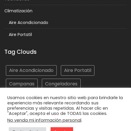
Climatización
Aire Acondicionado
Aire Portatil
Tag Clouds
Aire Acondicionado
Aire Portatil
Campanas
Congeladores
Electrodomésticos
Frigoríficos
Hornos
Usamos cookies en nuestro sitio web para brindarle la
experiencia más relevante recordando sus
preferencias y visitas repetidas. Al hacer clic en
Lavadoras
Lavasecadoras
Lavavajillas
"Aceptar", acepta el uso de TODAS las cookies.
No venda mi información personal
.
Microondas
Placas
Vitrocerámicas