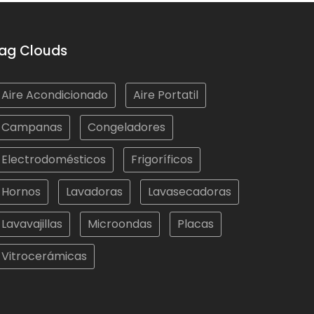
ag Clouds
Aire Acondicionado
Aire Portatil
Campanas
Congeladores
Electrodomésticos
Frigoríficos
Hornos
Lavadoras
Lavasecadoras
Lavavajillas
Microondas
Placas
Vitrocerámicas