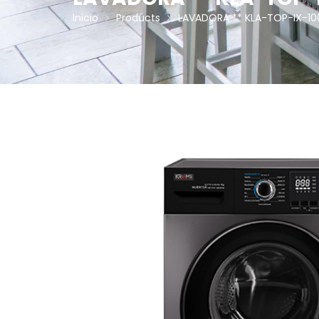
Inicio
Products
LAVADORA ** KLA-TOP-IX-10