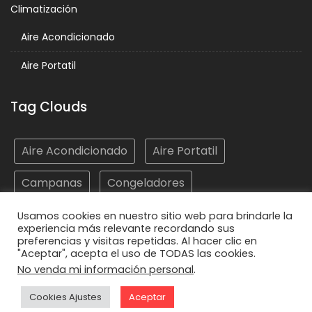
Climatización
Aire Acondicionado
Aire Portatil
Tag Clouds
Aire Acondicionado
Aire Portatil
Campanas
Congeladores
Electrodomésticos
Frigoríficos
Hornos
Usamos cookies en nuestro sitio web para brindarle la
experiencia más relevante recordando sus
preferencias y visitas repetidas. Al hacer clic en
Lavadoras
Lavasecadoras
Lavavajillas
"Aceptar", acepta el uso de TODAS las cookies.
No venda mi información personal
.
Microondas
Placas
Vitrocerámicas
Cookies Ajustes
Aceptar