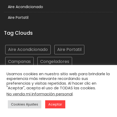
Aire Acondicionado
Aire Portatil
Tag Clouds
Aire Acondicionado
Aire Portatil
Campanas
Congeladores
Electrodomésticos
Frigoríficos
Hornos
Usamos cookies en nuestro sitio web para brindarle la
experiencia más relevante recordando sus
preferencias y visitas repetidas. Al hacer clic en
Lavadoras
Lavasecadoras
Lavavajillas
"Aceptar", acepta el uso de TODAS las cookies.
No venda mi información personal
.
Microondas
Placas
Vitrocerámicas
Cookies Ajustes
Aceptar