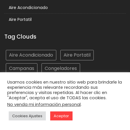
Aire Acondicionado
Aire Portatil
Tag Clouds
Aire Acondicionado
Aire Portatil
Campanas
Congeladores
Electrodomésticos
Frigoríficos
Hornos
Usamos cookies en nuestro sitio web para brindarle la
experiencia más relevante recordando sus
preferencias y visitas repetidas. Al hacer clic en
Lavadoras
Lavasecadoras
Lavavajillas
"Aceptar", acepta el uso de TODAS las cookies.
No venda mi información personal
.
Microondas
Placas
Vitrocerámicas
Cookies Ajustes
Aceptar